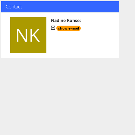
Contact
Nadine Kohse
:
show e-mail